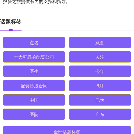
投资之旅提供有力的支持和指导。
话题标签
点名
意念
十大可靠的配资公司
关注
医生
今年
配资炒股合同
8月
中国
已为
医院
广东
全部话题标签