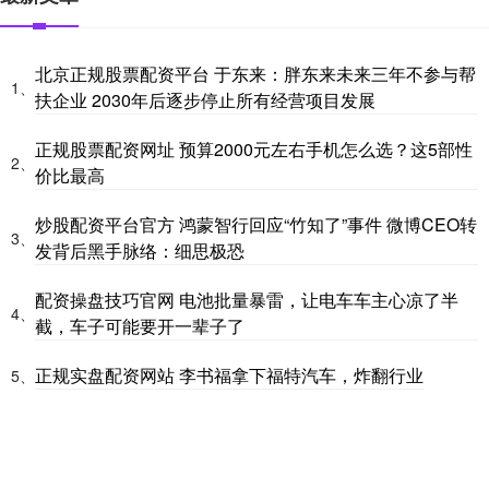
北京正规股票配资平台 于东来：胖东来未来三年不参与帮
1、
扶企业 2030年后逐步停止所有经营项目发展
正规股票配资网址 预算2000元左右手机怎么选？这5部性
2、
价比最高
炒股配资平台官方 鸿蒙智行回应“竹知了”事件 微博CEO转
3、
发背后黑手脉络：细思极恐
配资操盘技巧官网 电池批量暴雷，让电车车主心凉了半
4、
截，车子可能要开一辈子了
正规实盘配资网站 李书福拿下福特汽车，炸翻行业
5、