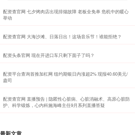
配资查官网 七夕烤肉店出现排烟故障 老板全免单 危机中的暖心
举动
配资查官网 大海沙滩、日落日出！这场音乐节！谁能拒绝？
配资头条官网 现在开进口车只剩下面子了吗？
配资平台查询首推加杠网 纽约期银日内涨超2% 现报40.60美元/
盎司
配资查官网 直播预告 | 隐匿性心脏病、心脏消融术、高原心脏防
护、科学锻炼，心内科施海峰主任9月系列直播答疑
最新文章