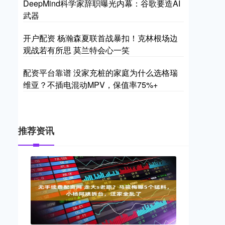
DeepMind科学家辞职曝光内幕：谷歌要造AI
武器
开户配资 杨瀚森夏联首战暴扣！克林根场边
观战若有所思 莫兰特会心一笑
配资平台靠谱 没家充桩的家庭为什么选格瑞
维亚？不插电混动MPV，保值率75%+
推荐资讯