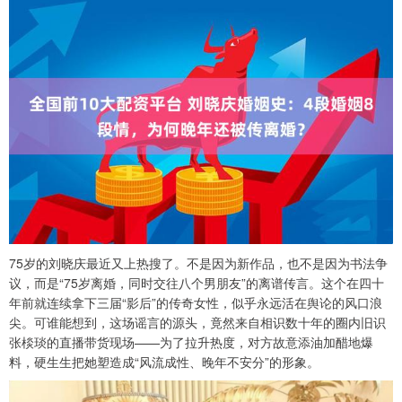
75岁的刘晓庆最近又上热搜了。不是因为新作品，也不是因为书法争
议，而是“75岁离婚，同时交往八个男朋友”的离谱传言。这个在四十
年前就连续拿下三届“影后”的传奇女性，似乎永远活在舆论的风口浪
尖。可谁能想到，这场谣言的源头，竟然来自相识数十年的圈内旧识
张棪琰的直播带货现场——为了拉升热度，对方故意添油加醋地爆
料，硬生生把她塑造成“风流成性、晚年不安分”的形象。