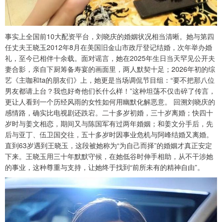
事实上全国前10大配资平台，刘晓庆的婚姻状况相当清晰。她与第四
任丈夫王晓玉2012年8月在美国旧金山市政厅登记结婚，次年举办婚
礼，至今已相伴十余载。面对谣言，她在2025年生日当天罕见公开夫
妻合影，亲自下厨筹备寿宴的画面里，两人默契十足；2026年初的综
艺《主咖和ta的朋友们》上，她更是当场调侃节目组：“要不把那八位
男友都请上台？我也好奇他们长什么样！”这种坦荡不仅击碎了传言，
更让人看到一个历经风雨的女性如何用幽默化解恶意。 回溯刘晓庆的
感情路，确实比电视剧还跌宕。二十多岁初婚，三十岁离婚；快四十
岁时与姜文相恋，期间又与陈国军有过两年婚姻；和姜文分手后，先
后与亚丁、伍卫国交往，五十多岁时因事业危机与阿峰结婚又离婚。
直到63岁遇到王晓玉，这段被她称为“为自己而择”的婚姻才真正安定
下来。王晓玉用三十年默默守候，在她低谷时伸手相助，从不干涉她
的事业，这种尊重与支持，让她终于找到“前所未有的精神自由”。