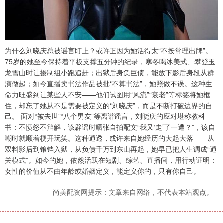
为什么刘晓庆总被谣言盯上？或许正因为她活得太“不按常理出牌”。
75岁的她至今保持着平板支撑五分钟的纪录，寒冬喝冰美式、攀登玉
龙雪山时让摄制组小跑追赶；出狱后身负巨债，能放下影后身段从群
演做起；如今直播卖书法作品被批“不算书法”，她照做不误。这种生
命力旺盛到让某些人不安——他们试图用“风流”“衰老”等标签将她框
住，却忘了她从不是需要被定义的“刘晓庆”，而是不断打破边界的自
己。 面对“被去世”“八个男友”等离谱谣言，刘晓庆的应对堪称教科
书：不愤怒不辩解，该辟谣时晒张自拍配文“我又‘走’了一遭？”，该自
嘲时就顺着梗开玩笑。这种通透，或许来自她经历的大起大落——从
双料影后到锒铛入狱，从负债千万到东山再起，她早已把人生调成“通
关模式”。如今的她，依然活跃在短剧、综艺、直播间，用行动证明：
女性的价值从不由年龄或婚姻定义，能定义你的，只有你自己。
尚美配资网提示：文章来自网络，不代表本站观点。