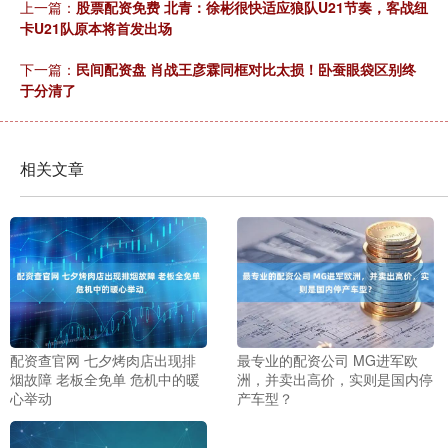
上一篇：
股票配资免费 北青：徐彬很快适应狼队U21节奏，客战纽
卡U21队原本将首发出场
下一篇：
民间配资盘 肖战王彦霖同框对比太损！卧蚕眼袋区别终
于分清了
相关文章
配资查官网 七夕烤肉店出现排
最专业的配资公司 MG进军欧
烟故障 老板全免单 危机中的暖
洲，并卖出高价，实则是国内停
心举动
产车型？