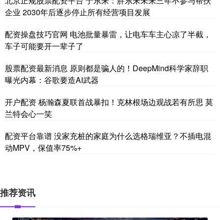
北京正规股票配资平台 于东来：胖东来未来三年不参与帮扶
企业 2030年后逐步停止所有经营项目发展
配资操盘技巧官网 电池批量暴雷，让电车车主心凉了半截，
车子可能要开一辈子了
股票配资最新消息 原则都是骗人的！DeepMind科学家辞职
曝光内幕：谷歌要造AI武器
开户配资 杨瀚森夏联首战暴扣！克林根场边观战若有所思 莫
兰特会心一笑
配资平台靠谱 没家充桩的家庭为什么选格瑞维亚？不插电混
动MPV，保值率75%+
推荐资讯